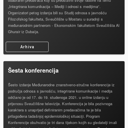
odabranih predavača koji su predstavili svoje radove na temu
„Integrirana komunikacija – Mediji i odnosi s medijima“.
Organizatori petog izdanja bili su Studij odnosa s javnošću
Filozofskog fakulteta, Sveučilište u Mostaru u suradnji s
međunarodnim partnerom - Ekonomskim fakultetom Sveučilišta Al
Ghurair iz Dubaija.
Arhiva
Šesta konferencija
Šesto izdanje Međunarodne znanstveno-stručne konferencije iz
područja odnosa s javnošću, integrirane komunikacije i medija
održano je od 17. do 19. studenoga 2021. u online izdanju u
prijenosu Sveučilišne televizije. Konferencija je bila pozivnoga
karaktera s unaprijed definiranim predavačima te je bila
prilagođena tadašnjoj epidemiološkoj situaciji. Program
Konferencije obuhvatio je tri dana tijekom kojih su gledatelji imali