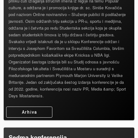
priliku čuti izlaganja stručnih imena iz regije na temu Popular
culture, a održana je i promocija knjige dr. sc. Siniše Kovačića
pod nazivom Online novinarstvo – Služenje publici ili podilaženje
javnosti. Osim održanih triju sekcija u PR-u, sportu i medijima,
održana je i četvrta po redu Studentska sekcija koja je okupila
sedam studentskih timova iz triju država i četiriju gradova.
Svakako vrijedi istaknuti da je u sklopu Konferencije održan i
intervju s Josephom Favoritom sa Sveučilišta Columbia, bivšim
potpredsjednikom košarkaške ekipe Knicksa u NBA ligi.
Organizatori šestoga izdanja bili su Studij odnosa s javnošću
Filozofskoga fakulteta i Sveučilišta u Mostaru u suradnji s
međunarodnim partnerom Plymouth Marjon University iz Velike
Britanije. Jedan od zaključaka šestog izdanja konferencije je da
od 2022. godine, konferencija nosi naziv PR, Media &amp; Sport
Days Mostariensis.
Arhiva
Sedma konferencija