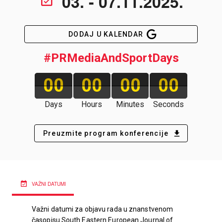
03. - 07.11.2025.
DODAJ U KALENDAR
#PRMediaAndSportDays
00
00
00
00
Days
Hours
Minutes
Seconds
Preuzmite program konferencije
VAŽNI DATUMI
Važni datumi za objavu rada u znanstvenom
časopisu South Eastern European Journal of