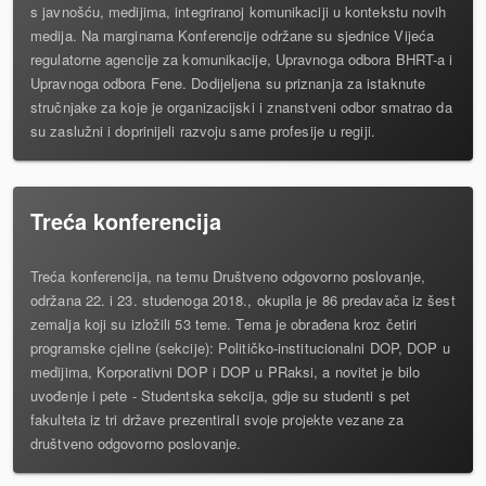
s javnošću, medijima, integriranoj komunikaciji u kontekstu novih
medija. Na marginama Konferencije održane su sjednice Vijeća
regulatorne agencije za komunikacije, Upravnoga odbora BHRT-a i
Upravnoga odbora Fene. Dodijeljena su priznanja za istaknute
stručnjake za koje je organizacijski i znanstveni odbor smatrao da
su zaslužni i doprinijeli razvoju same profesije u regiji.
Treća konferencija
Treća konferencija, na temu Društveno odgovorno poslovanje,
održana 22. i 23. studenoga 2018., okupila je 86 predavača iz šest
zemalja koji su izložili 53 teme. Tema je obrađena kroz četiri
programske cjeline (sekcije): Političko-institucionalni DOP, DOP u
medijima, Korporativni DOP i DOP u PRaksi, a novitet je bilo
uvođenje i pete - Studentska sekcija, gdje su studenti s pet
fakulteta iz tri države prezentirali svoje projekte vezane za
društveno odgovorno poslovanje.