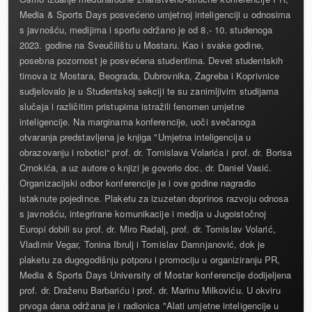
Media & Sports Days posvećeno umjetnoj inteligenciji u odnosima
s javnošću, medijima i sportu održano je od 8.- 10. studenoga
2023. godine na Sveučilištu u Mostaru. Kao i svake godine,
posebna pozornost je posvećena studentima. Devet studentskih
timova iz Mostara, Beograda, Dubrovnika, Zagreba i Koprivnice
sudjelovalo je u Studentskoj sekciji te su zanimljivim studijama
slučaja i različitim pristupima istražili fenomen umjetne
inteligencije. Na marginama konferencije, uoči svečanoga
otvaranja predstavljena je knjiga "Umjetna inteligencija u
obrazovanju i robotici“ prof. dr. Tomislava Volarića i prof. dr. Borisa
Crnokića, a uz autore o knjizi je govorio doc. dr. Daniel Vasić.
Organizacijski odbor konferencije je i ove godine nagradio
istaknute pojedince. Plaketu za izuzetan doprinos razvoju odnosa
s javnošću, integrirane komunikacije i medija u Jugoistočnoj
Europi dobili su prof. dr. Miro Radalj, prof. dr. Tomislav Volarić,
Vladimir Vegar, Tonina Ibrulj i Tomislav Damnjanović, dok je
plaketu za dugogodišnju potporu i promociju u organiziranju PR,
Media & Sports Days University of Mostar konferencije dodijeljena
prof. dr. Draženu Barbariću i prof. dr. Marinu Milkoviću. U okviru
prvoga dana održana je i radionica "Alati umjetne inteligencije u