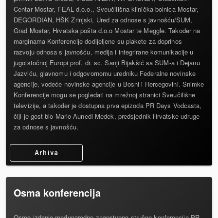
Centar Mostar, FEAL d.o.o., Sveučilišna klinička bolnica Mostar,
DEGORDIAN, HŠK Zrinjski, Ured za odnose s javnošću/SUM,
Grad Mostar, Hrvatska pošta d.o.o Mostar te Meggle. Također na
marginama Konferencije dodijeljene su plakete za doprinos
razvoju odnosa s javnošću, medija i integrirane komunikacije u
jugoistočnoj Europi prof. dr. sc. Sanji Bijakšić sa SUM-a i Dejanu
Jazviću, glavnomu i odgovornomu uredniku Federalne novinske
agencije, vodeće novinske agencije u Bosni i Hercegovini. Snimke
Konferencije mogu se pogledati na mrežnoj stranici Sveučilišne
televizije, a također je dostupna prva epizoda PR Days Vodcasta,
čiji je gost bio Mario Aunedi Medek, predsjednik Hrvatske udruge
za odnose s javnošću.
Arhiva
Osma konferencija
Osmo izdanje međunarodne znanstveno-stručne konferencije PR,