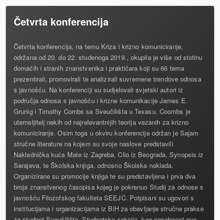
Četvrta konferencija
Četvrta konferencija, na temu Kriza i krizno komuniciranje,
održana od 20. do 22. studenoga 2019., okupila je više od stotinu
domaćih i stranih znanstvenika i praktičara koji su 66 tema
prezentirali, promovirali te analizirali suvremene trendove odnosa
s javnošću. Na konferenciji su sudjelovali svjetski autori iz
područja odnosa s javnošću i krizne komunikacije James E.
Grunig i Timothy Combs sa Sveučilišta u Texasu. Coombs je
utemeljitelj nekih od najrelevantnijih teorija vezanih za krizno
komuniciranje. Osim toga u okviru konferencije održan je Sajam
stručne literature na kojem su svoje naslove predstavili
Nakladnička kuća Mate iz Zagreba, Clio iz Beograda, Synopsis iz
Sarajeva, te Školska knjiga, odnosno Školska naklada.
Organizirane su promocije knjiga te su predstavljena i prva dva
broja znanstvenog časopisa kojeg je pokrenuo Studij za odnose s
javnošću Filozofskog fakulteta SEEJC. Potpisani su ugovori s
institucijama i organizacijama iz BiH za obavljanje stručne prakse
za student Sveučilišta. Studentska sekcija, kao posebnost ove