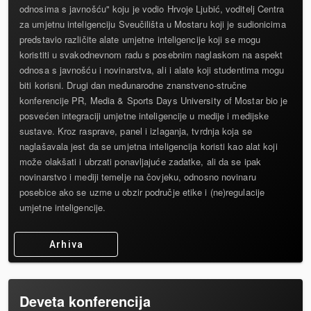
odnosima s javnošću" koju je vodio Hrvoje Ljubić, voditelj Centra
za umjetnu inteligenciju Sveučilišta u Mostaru koji je sudionicima
predstavio različite alate umjetne inteligencije koji se mogu
koristiti u svakodnevnom radu s posebnim naglaskom na aspekt
odnosa s javnošću i novinarstva, ali i alate koji studentima mogu
biti korisni. Drugi dan međunarodne znanstveno-stručne
konferencije PR, Media & Sports Days University of Mostar bio je
posvećen integraciji umjetne inteligencije u medije i medijske
sustave. Kroz rasprave, panel i izlaganja, tvrdnja koja se
naglašavala jest da se umjetna inteligencija koristi kao alat koji
može olakšati i ubrzati ponavljajuće zadatke, ali da se ipak
novinarstvo i mediji temelje na čovjeku, odnosno novinaru
posebice ako se uzme u obzir područje etike i (ne)regulacije
umjetne inteligencije.
Arhiva
Deveta konferencija