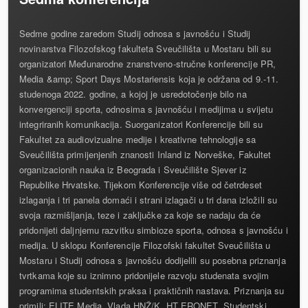
Sedme godine zaredom Studij odnosa s javnošću i Studij
novinarstva Filozofskog fakulteta Sveučilišta u Mostaru bili su
organizatori Međunarodne znanstveno-stručne konferencije PR,
Media &amp; Sport Days Mostariensis koja je održana od 9.-11.
studenoga 2022. godine, a kojoj je usredotočenje bilo na
konvergenciji sporta, odnosima s javnošću i medijima u svijetu
integriranih komunikacija. Suorganizatori Konferencije bili su
Fakultet za audiovizualne medije i kreativne tehnologije sa
Sveučilišta primijenjenih znanosti Inland iz Norveške, Fakultet
organizacionih nauka iz Beograda i Sveučilište Sjever iz
Republike Hrvatske. Tijekom Konferencije više od četrdeset
izlaganja i tri panela domaći i strani izlagači u tri dana izložili su
svoja razmišljanja, teze i zaključke za koje se nadaju da će
pridonijeti daljnjemu razvitku simbioze sporta, odnosa s javnošću i
medija. U sklopu Konferencije Filozofski fakultet Sveučilišta u
Mostaru i Studij odnosa s javnošću dodijelili su posebna priznanja
tvrtkama koje su iznimno pridonijele razvoju studenata svojim
programima studentskih praksa i praktičnih nastava. Priznanja su
primili: ELITE Media, Vlada HNŽ/K, HT ERONET, Studentski